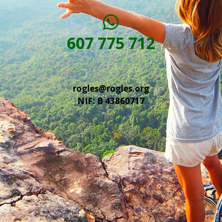
607 775 712
rogles@rogles.org
NIF: B 43860717