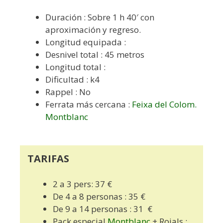
Duración : Sobre 1 h 40′ con
aproximación y regreso.
Longitud equipada :
Desnivel total : 45 metros
Longitud total :
Dificultad : k4
Rappel : No
Ferrata más cercana :
Feixa del Colom.
Montblanc
TARIFAS
2 a 3 pers: 37 €
De 4 a 8 personas : 35 €
De 9 a 14 personas : 31 €
Pack especial
Montblanc
+ Rojals :