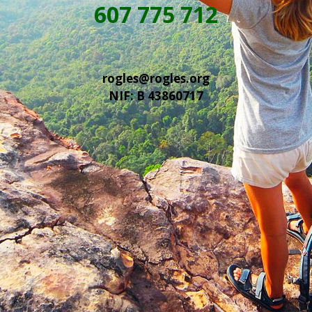
607 775 712
rogles@rogles.org
NIF: B 43860717