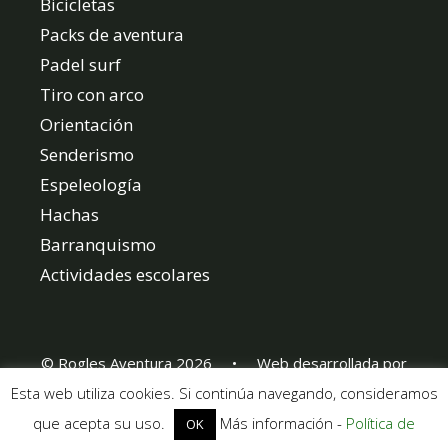
Bicicletas
Packs de aventura
Padel surf
Tiro con arco
Orientación
Senderismo
Espeleología
Hachas
Barranquismo
Actividades escolares
© Rogles Aventura 2026 • Web desarrollada por
www.webebre.net
Esta web utiliza cookies. Si continúa navegando, consideramos
que acepta su uso.
Más información -
Política de
OK