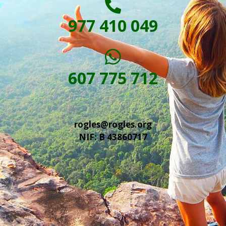
977 410 049
607 775 712
rogles@rogles.org
NIF: B 43860717