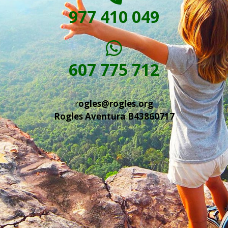
977 410 049
607 775 712
r
ogles@rogles.org
Rogles Aventura B43860717