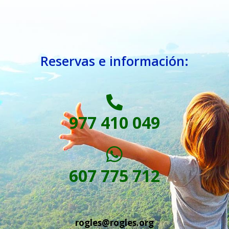
Reservas e información:
977 410 049
607 775 712
rogles@rogles.org