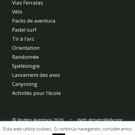
Vias Ferratas
Vélo
Packs de aventura
Padel surf
Tir à l’arc
Orientation
Randonnée
Spéléologie
Lancement des axes
Canyoning
Activités pour l’école
© Rogles Aventura 2026 • Web desarrollada por
www.webebre.net
Esta web utiliza cookies. Si continúa navegando, consideramos