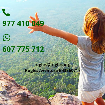
977 410 049
607 775 712
r
ogles@rogles.org
Rogles Aventura B43860717